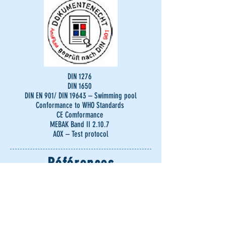
DIN 1276
DIN 1650
DIN EN 901/ DIN 19643 – Swimming pool
Conformance to WHO Standards
CE Comformance
MEBAK Band II 2.10.7
AOX – Test protocol
Références
Fraport AG,
C.A.M.,
Saarbrücken Airport
Mecklenburger Ernte