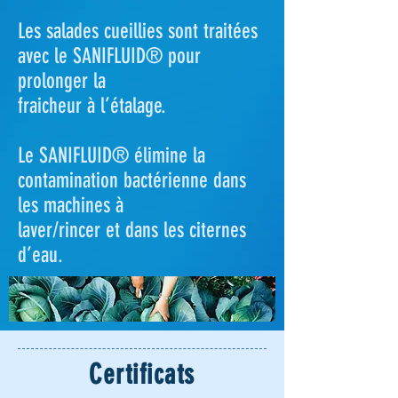
Les salades cueillies sont traitées
avec le SANIFLUID® pour
prolonger la
fraicheur à l’étalage.
Le SANIFLUID® élimine la
contamination bactérienne dans
les machines à
laver/rincer et dans les citernes
d’eau.
Certificats